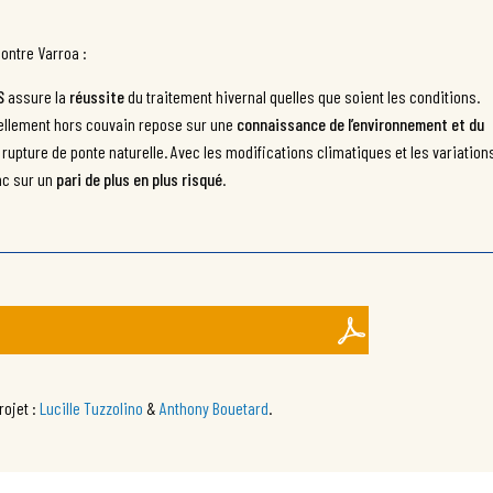
contre Varroa :
S
assure la
réussite
du traitement hivernal quelles que soient les conditions.
ellement hors couvain repose sur une
connaissance de l’environnement et du
upture de ponte naturelle. Avec les modifications climatiques et les variation
nc sur un
pari de plus en plus risqué
.
rojet :
Lucille Tuzzolino
&
Anthony Bouetard
.