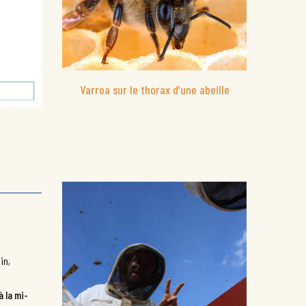
Varroa sur le thorax d’une abeille
in,
à la mi-