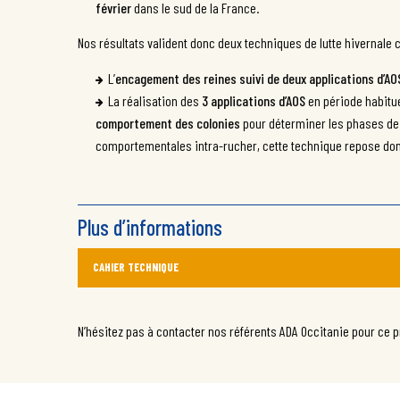
février
dans le sud de la France.
Nos résultats valident donc deux techniques de lutte hivernale 
L’
encagement des reines suivi de deux applications d’AO
La réalisation des
3 applications d’AOS
en période habitu
comportement des colonies
pour déterminer les phases de r
comportementales intra-rucher, cette technique repose do
Plus d’informations
CAHIER TECHNIQUE
N’hésitez pas à contacter nos référents ADA Occitanie pour ce p