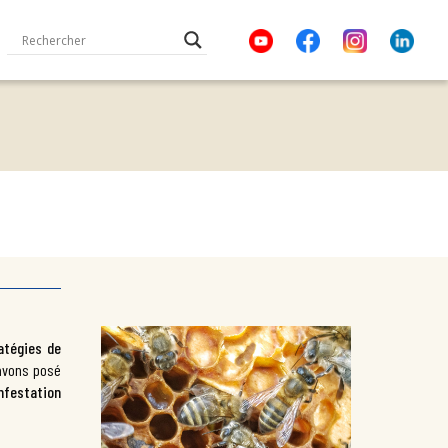
atégies de
 avons posé
infestation