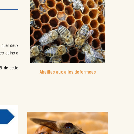
liquer deux
les gains à
t de cette
Abeilles aux ailes déformées