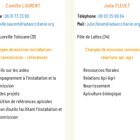
Camille LAURENT
Julie FLEUET
e :
06 01 73 23 60
Téléphone :
06 02 25 69 64
ille.laurent@adaoccitanie.org
Mail :
julie.fleuet@adaoccitanie.org
uzeville Tolosane (31)
Pôle de Lattes (34)
rgée de mission installation –
Chargée de missions ressour
transmission – références
relations api-agri
ils sur les aides
Ressources florales
pagnement à l’installation et la
Relations Api-Agri
mission
Nourrissement
 des projets
Apiculture biologique
sition de références apicoles
on d’outils facilitant l’installation et
ansmission