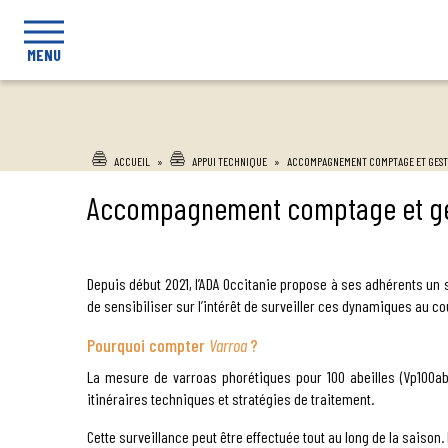
MENU
ACCUEIL
»
APPUI TECHNIQUE
»
ACCOMPAGNEMENT COMPTAGE ET GEST
Accompagnement comptage et ge
Depuis début 2021, l’ADA Occitanie propose à ses adhérents un
de sensibiliser sur l’intérêt de surveiller ces dynamiques au co
Pourquoi compter
Varroa
?
La mesure de varroas phorétiques pour 100 abeilles (Vp100ab)
itinéraires techniques et stratégies de traitement.
Cette surveillance peut être effectuée tout au long de la sais