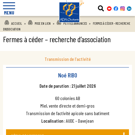
MENU
ACCUEIL
»
MISE EN LIEN
»
PETITES ANNONCES
»
FERMES À CÉDER – RECHERCHE
D’ASSOCIATION
Fermes à céder – recherche d’association
Transmission de l'activité
Noé RIBO
Date de parution : 21 juillet 2026
60 colonies AB
Miel, vente directe et demi-gros
Transmission de l’activité apicole sans batiment
Localisation :
AUDE – Davejean