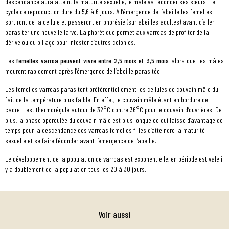
descendance aura atteint la maturité sexuelle, le mâle va féconder ses sœurs. Le
cycle de reproduction dure du 5,6 à 6 jours. A l’émergence de l’abeille les femelles
sortiront de la cellule et passeront en phorésie (sur abeilles adultes) avant d’aller
parasiter une nouvelle larve. La phorétique permet aux varroas de profiter de la
dérive ou du pillage pour infester d’autres colonies.
Les
femelles varroa peuvent vivre entre 2,5 mois et 3,5 mois
alors que les mâles
meurent rapidement après l’émergence de l’abeille parasitée.
Les femelles varroas parasitent préférentiellement les cellules de couvain mâle du
fait de la température plus faible. En effet, le couvain mâle étant en bordure de
cadre il est thermorégulé autour de 32°C contre 36°C pour le couvain d’ouvrières. De
plus, la phase operculée du couvain mâle est plus longue ce qui laisse d’avantage de
temps pour la descendance des varroas femelles filles d’atteindre la maturité
sexuelle et se faire féconder avant l’émergence de l’abeille.
Le développement de la population de varroas est exponentielle, en période estivale il
y a doublement de la population tous les 20 à 30 jours.
Voir aussi