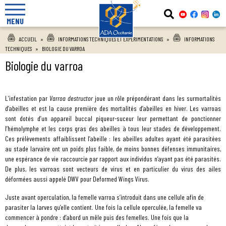
MENU
ACCUEIL
»
INFORMATIONS TECHNIQUES ET EXPÉRIMENTATIONS
»
INFORMATIONS
TECHNIQUES
»
BIOLOGIE DU VARROA
Biologie du varroa
L’infestation
par
Varroa
destructor
joue
un
rôle
prépondérant
dans
les
surmortalités
d’abeilles
et
est
la
cause
première
des
mortalités
d’abeilles
en
hiver
. Les varroas
sont dotés d’un appareil buccal piqueur-suceur leur permettant de ponctionner
l’hémolymphe et les corps gras des abeilles à tous leur stades de développement.
Ces prélèvements affaiblissent l’abeille : les abeilles adultes ayant été parasitées
au stade larvaire ont un poids plus faible, de moins bonnes défenses immunitaires,
une espérance de vie raccourcie par rapport aux individus n’ayant pas été parasités.
De plus, les varroas sont vecteurs de virus et en particulier du virus des ailes
déformées aussi appelé DWV pour Deformed Wings Virus.
Juste avant operculation, la femelle varroa s’introduit dans une cellule afin de
parasiter la larves qu’elle contient. Une fois la cellule operculée, la femelle va
commencer à pondre : d’abord un mêle puis des femelles. Une fois que la