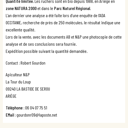
Quantité limitée
. Les ruchers sont en bio depuis 1988, en Ariège en
zone NATURA 2000
et dans le
Parc Naturel Régional.
L’an dernier une analyse a été faite lors d’une enquête de l’ADA
OCCITANIE, recherche de près de 250 molécules, le résultat indique une
excellente qualité.
Lors de la vente, avec les documents AB et N&P une photocopie de cette
analyse et de ses conclusions sera fournie.
Expédition possible suivant la quantité demandée.
Contact
:
Robert Gourdon
Apiculteur N&P
La Tour du Loup
09240 LA BASTIDE DE SEROU
ARIÈGE
Téléphone :
06 04 07 75 51
EMail :
gourdonr09@laposte.net